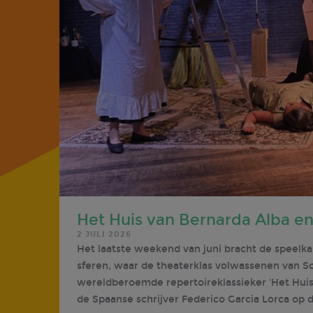
Het Huis van Bernarda Alba en
2 JULI 2026
Het laatste weekend van juni bracht de speelk
sferen, waar de theaterklas volwassenen van S
wereldberoemde repertoireklassieker 'Het Huis
de Spaanse schrijver Federico Garcia Lorca op 