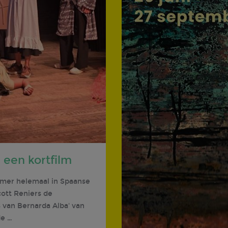
 een kortfilm
amer helemaal in Spaanse
cott Reniers de
 van Bernarda Alba' van
de …