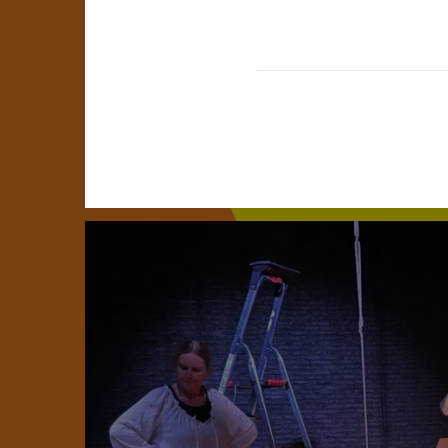
6 JULI 2026
Op vrijdag 3 juli opende in CC Palethe Pelt B-B
Zomertentoonstelling: een tentoonstelling met
volwassenenateliers van 6 Limburgse Academie
Academie Heusden-Zolder, Academie Haspengo
Lees meer