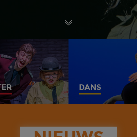
TER
DANS