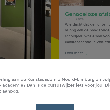
Genadeloze afsla
3 JULI 2026
Wie dacht dat de lichten
al lang aan de haak zoude
schooljaar, was eraan vo
kunstacademie in Pelt sto
Lees meer
erling aan de Kunstacademie Noord-Limburg en volg
 academie? Dan is de cursuswijzer iets voor jou! Di
et aanbod.
mer