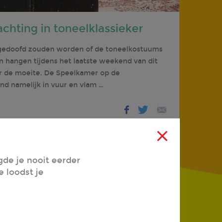
chting in toneelklassieker
 gedoofd zouden worden of de toneelkostuums
n hangen tijdens het laatste weekend van dit
or de moeite. De Speelkamer op de
nd namelijk in vuur en vlam …
de je nooit eerder
e loodst je