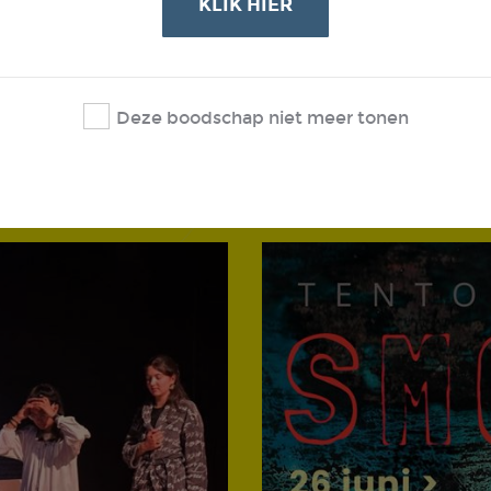
KLIK HIER
lok de
 zo'n 140 werken uit de
s. Cursisten van
uw Sint-Truiden, …
Deze boodschap niet meer tonen