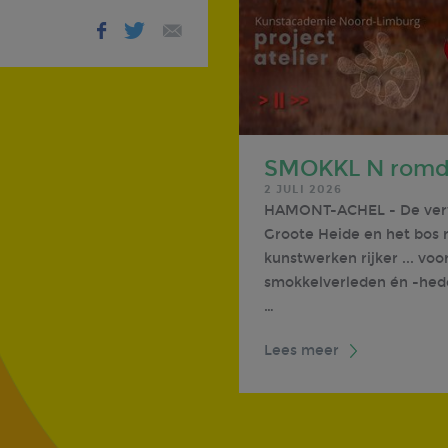
SMOKKL N romdo
2 JULI 2026
HAMONT-ACHEL - De verwi
Groote Heide en het bos 
kunstwerken rijker ... vo
smokkelverleden én -hede
…
Lees meer