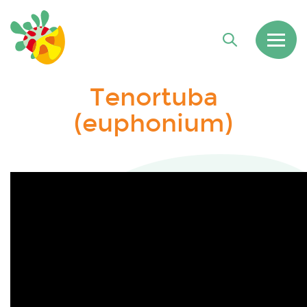
Tenortuba
(euphonium)