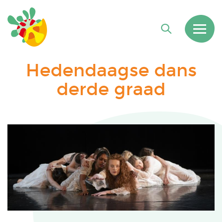
Hedendaagse dans
derde graad