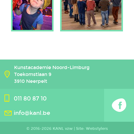
Kunstacademie Noord-Limburg
Toekomstlaan 9
3910 Neerpelt
011 80 87 10
info@kanl.be
© 2016-2026 KANL vzw |
Site: Webstylers