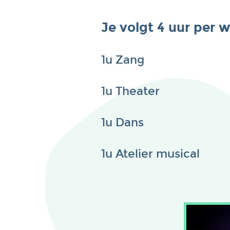
Je volgt 4 uur per w
1u Zang
1u Theater
1u Dans
1u Atelier musical