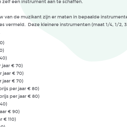
om zelf een instrument aan te schaffen.
w van de muzikant zijn er maten in bepaalde instrumente
 vermeld. Deze kleinere instrumenten (maat 1/4, 1/2, 3/4
.
50)
0)
t (huurprijs per jaar
r jaar € 70)
r jaar € 70)
r jaar € 70)
rijs per jaar € 80)
rijs per jaar € 80)
 40)
jaar € 90)
r € 110)
80)