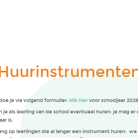
Huurinstrumente
oe je via volgend formulier:
klik hier
voor schooljaar 202
e als leerling van de school eventueel huren: je mag er e
aar is.
ang op leerlingen die al langer een instrument huren: we