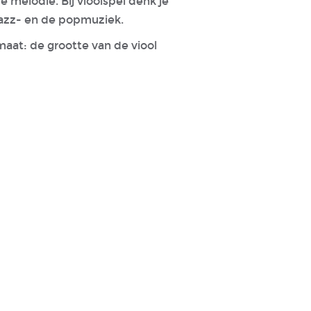
e melodie. Bij vioolspel denk je
 jazz- en de popmuziek.
maat: de grootte van de viool