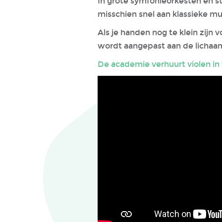
In grote symfonieorkesten en str
misschien snel aan klassieke mu
Als je handen nog te klein zijn 
wordt aangepast aan de lichaam
De academie verhuurt violen in 