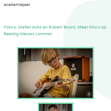
academiejaar.
Foto's: Stefan Ackx en Robert Boons. Meer foto's op
Beeldig Nieuws Lommel
.